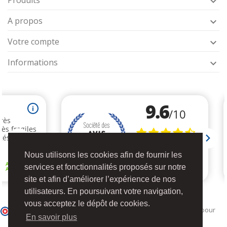
Produits

A propos

Votre compte

Informations

Nous utilisons les cookies afin de fournir les
services et fonctionnalités proposés sur notre
site et afin d’améliorer l’expérience de nos
utilisateurs. En poursuivant votre navigation,
vous acceptez le dépôt de cookies.
Marchand approuvé par la Société des Avis Garantis,
cliquez ici pour
En savoir plus
vérifier
.