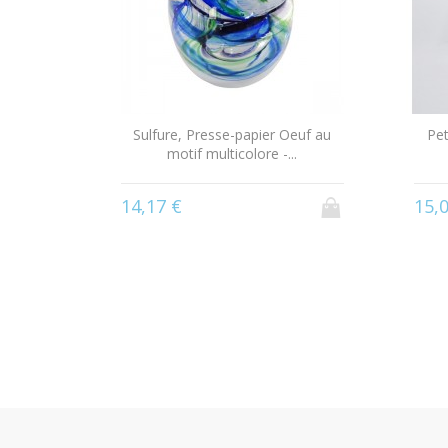
- noir
Sulfure, Presse-papier Oeuf au
Pet
motif multicolore -...
14,17 €
15,