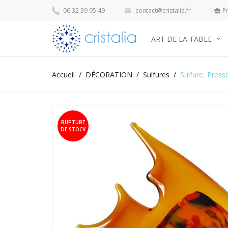
06 32 39 95 49
contact@cristalia.fr
|
Pr


ART DE LA TABLE
Accueil
DÉCORATION
Sulfures
Sulfure, Press
RUPTURE
DE STOCK