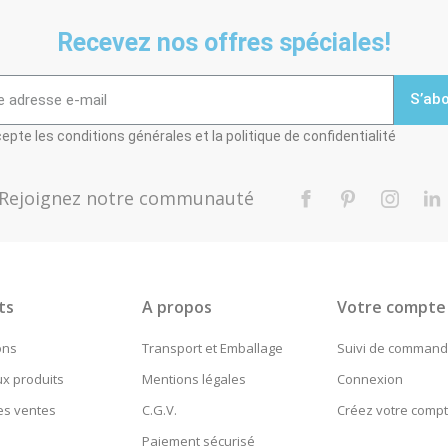
Recevez nos offres spéciales!
S’ab
epte les conditions générales et la politique de confidentialité
Rejoignez notre communauté
Facebook
Pinterest
Instag
L
ts
A propos
Votre compte
ons
Transport et Emballage
Suivi de comman
x produits
Mentions légales
Connexion
es ventes
C.G.V.
Créez votre comp
Paiement sécurisé