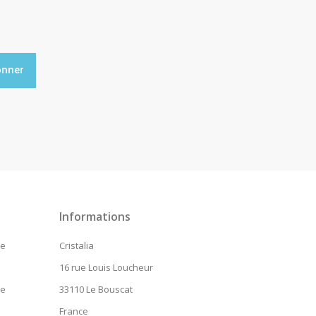
onner
ram
inkedIn
Informations
de
Cristalia
16 rue Louis Loucheur
te
33110 Le Bouscat
France