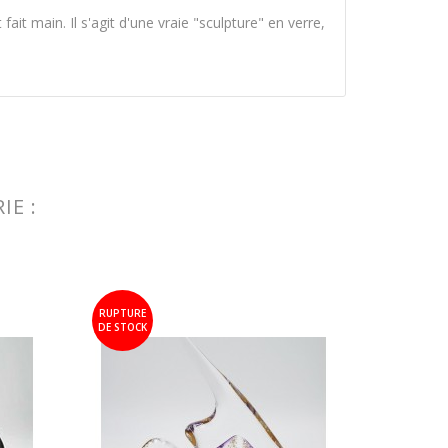
it main. Il s'agit d'une vraie "sculpture" en verre,
IE :
RUPTURE
DE STOCK
Presse
26,67 