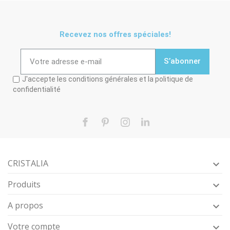
Recevez nos offres spéciales!
S’abonner
J'accepte les conditions générales et la politique de
confidentialité
Facebook
Pinterest
Instagram
LinkedIn
CRISTALIA

Produits

A propos

Votre compte
