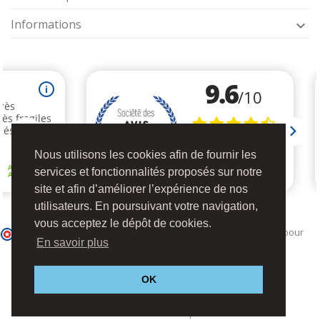
Informations

Nous utilisons les cookies afin de fournir les
services et fonctionnalités proposés sur notre
site et afin d’améliorer l’expérience de nos
utilisateurs. En poursuivant votre navigation,
vous acceptez le dépôt de cookies.
Marchand approuvé par la Société des Avis Garantis,
cliquez ici pour
En savoir plus
vérifier
.
OK
©2025 Tous droits réservés par
®Cristalia