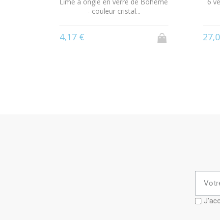
RA 350
Lime à ongle en verre de Bohême
6 v
- couleur cristal...
4,17 €
27,0
J'acc