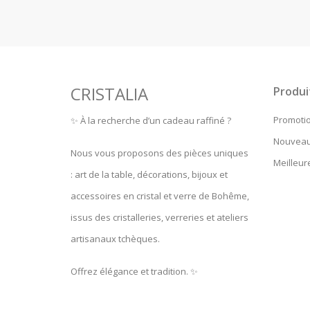
CRISTALIA
Produi
Promoti
✨ À la recherche d’un cadeau raffiné ?
Nouveau
Nous vous proposons des pièces uniques
Meilleur
: art de la table, décorations, bijoux et
accessoires en cristal et verre de Bohême,
issus des cristalleries, verreries et ateliers
artisanaux tchèques.
Offrez élégance et tradition. ✨