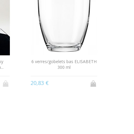
33,33 
ky
6 verres/gobelets bas ELISABETH
..
300 ml
20,83 €