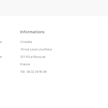
ram
inkedIn
Informations
de
Cristalia
16 rue Louis Loucheur
te
33110 Le Bouscat
France
Tél : 06 32 39 95 49