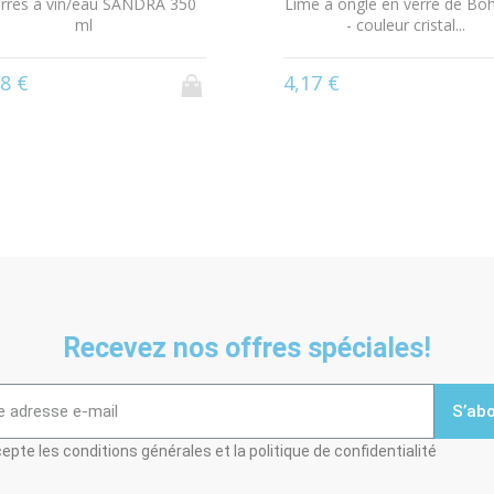
erres à vin/eau SANDRA 350
Lime à ongle en verre de B
ml
- couleur cristal...
8 €
4,17 €
Recevez nos offres spéciales!
S’ab
epte les conditions générales et la politique de confidentialité