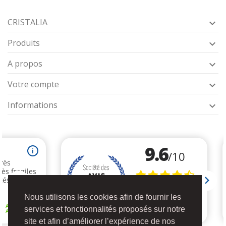
CRISTALIA

Produits

A propos

Votre compte

Informations

Nous utilisons les cookies afin de fournir les
services et fonctionnalités proposés sur notre
site et afin d’améliorer l’expérience de nos