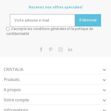
Recevez nos offres spéciales!
S’abonner
J'accepte les conditions générales et la politique de
confidentialité
Facebook
Pinterest
Instagram
LinkedIn
CRISTALIA

Produits

A propos

Votre compte

Informations
